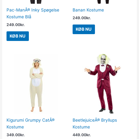
Pac-ManÂ® Inky Spøgelse
Banan Kostume
Kostume Blå
249.00
kr.
249.00
kr.
KØB NU
KØB NU
Kigurumi Grumpy CatÂ®
BeetlejuiceÂ® Bryllups
Kostume
Kostume
349.00
kr.
449.00
kr.