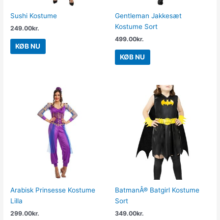
Sushi Kostume
Gentleman Jakkesæt
Kostume Sort
249.00
kr.
499.00
kr.
KØB NU
KØB NU
Arabisk Prinsesse Kostume
BatmanÂ® Batgirl Kostume
Lilla
Sort
299.00
kr.
349.00
kr.