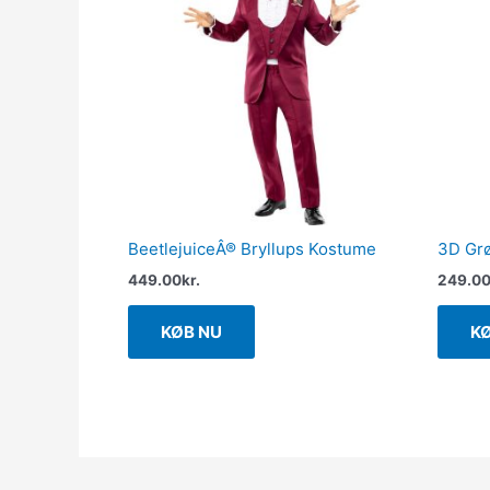
BeetlejuiceÂ® Bryllups Kostume
3D Grø
449.00
kr.
249.0
KØB NU
K