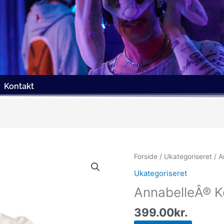
Kontakt
Forside
/
Ukategoriseret
/ A
Ukategoriseret
AnnabelleÂ® 
399.00
kr.