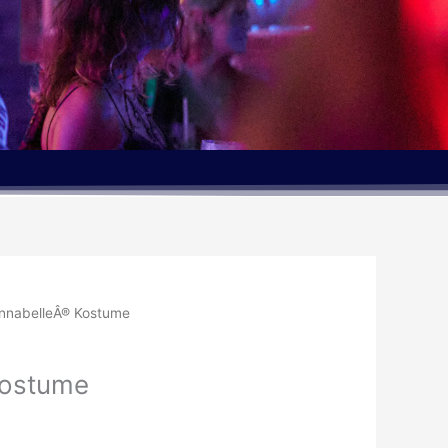
nnabelleÂ® Kostume
Kostume