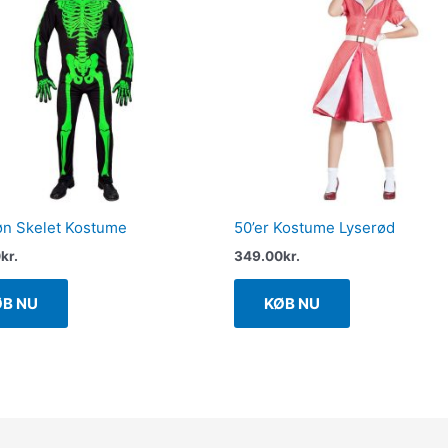
n Skelet Kostume
50’er Kostume Lyserød
0
kr.
349.00
kr.
ØB NU
KØB NU