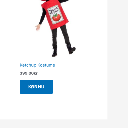
Ketchup Kostume
399.00
kr.
KØB NU