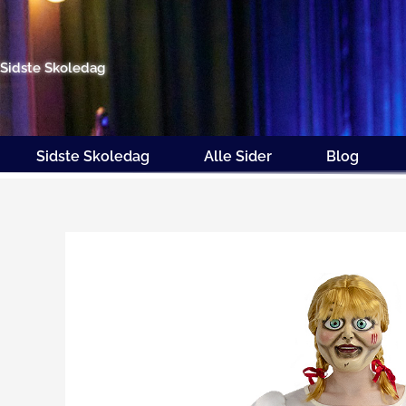
Gå
til
indholdet
Sidste Skoledag
Sidste Skoledag
Alle Sider
Blog