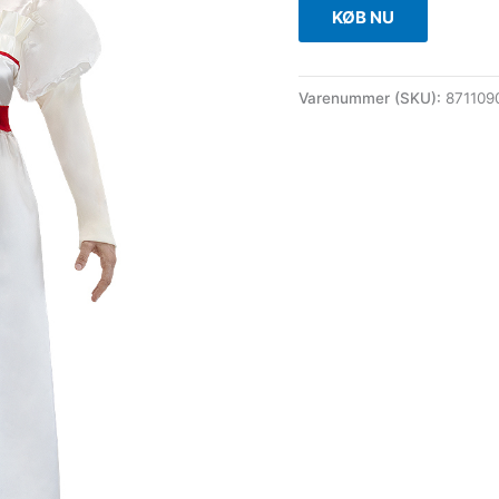
KØB NU
Varenummer (SKU):
871109