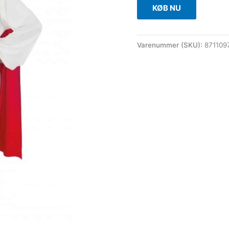
KØB NU
Varenummer (SKU):
871109