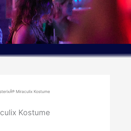
sterixÂ® Miraculix Kostume
aculix Kostume