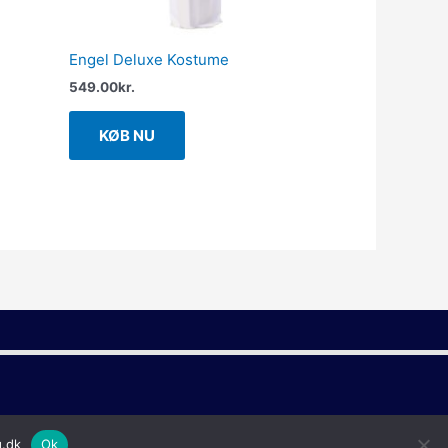
Engel Deluxe Kostume
549.00
kr.
KØB NU
g.dk
Ok