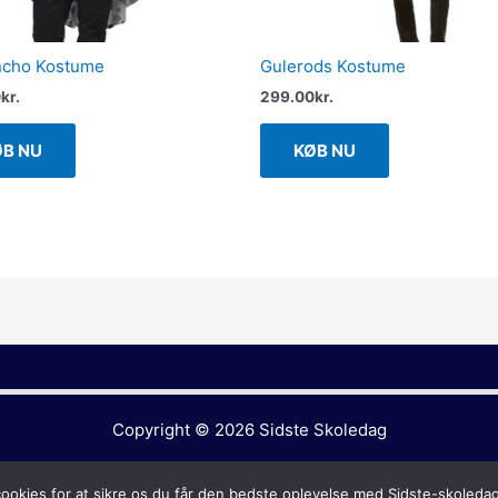
ncho Kostume
Gulerods Kostume
0
kr.
299.00
kr.
ØB NU
KØB NU
Copyright © 2026
Sidste Skoledag
cookies for at sikre os du får den bedste oplevelse med Sidste-skoleda