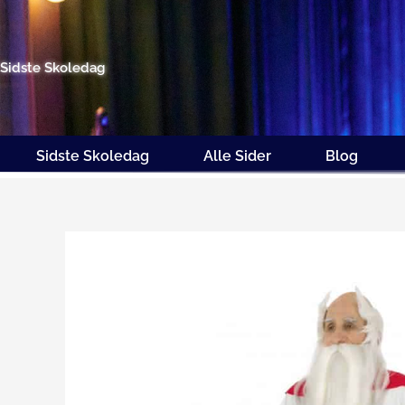
Gå
til
indholdet
Sidste Skoledag
Sidste Skoledag
Alle Sider
Blog