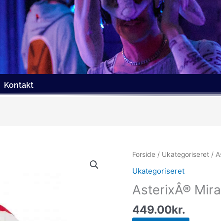
Kontakt
Forside
/
Ukategoriseret
/ A
Ukategoriseret
AsterixÂ® Mir
449.00
kr.