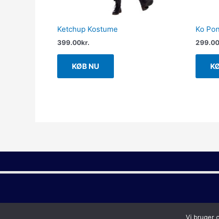
Ketchup Kostume
Ko Po
399.00
kr.
299.0
KØB NU
K
Vi bruger 