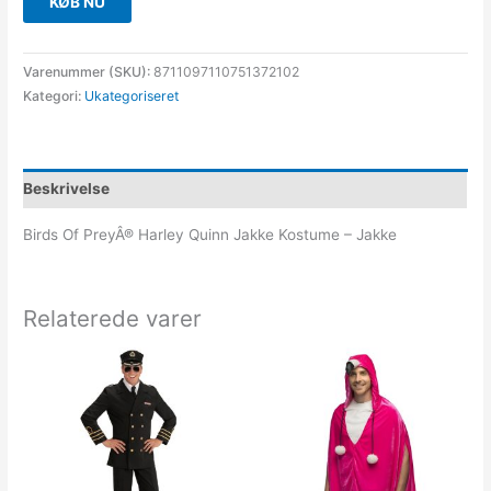
KØB NU
Varenummer (SKU):
8711097110751372102
Kategori:
Ukategoriseret
Beskrivelse
Birds Of PreyÂ® Harley Quinn Jakke Kostume – Jakke
Relaterede varer