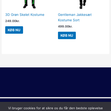
3D Grøn Skelet Kostume
Gentleman Jakkesæt
Kostume Sort
249.00
kr.
499.00
kr.
KØB NU
KØB NU
Copyright © 2026
Sidste Skoledag
Vi bruger cookies for at sikre os du får den bedste oplevelse