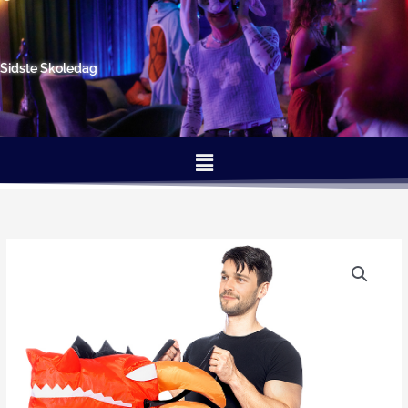
Gå
til
indholdet
Sidste Skoledag
Menu