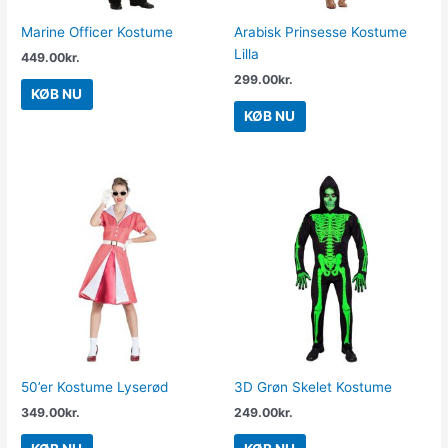
Marine Officer Kostume
Arabisk Prinsesse Kostume
Lilla
449.00
kr.
299.00
kr.
KØB NU
KØB NU
50’er Kostume Lyserød
3D Grøn Skelet Kostume
349.00
kr.
249.00
kr.