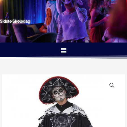
Gå
til
indholdet
Sidste Skoledag
Menu