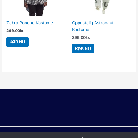
Zebra Poncho Kostume
Oppustelig Astronaut
Kostume
299.00
kr.
399.00
kr.
KØB NU
KØB NU
Copyright © 2026
Sidste Skoledag