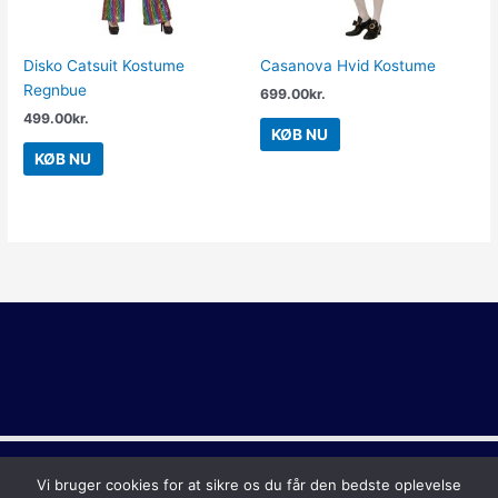
Disko Catsuit Kostume
Casanova Hvid Kostume
Regnbue
699.00
kr.
499.00
kr.
KØB NU
KØB NU
Copyright © 2026
Sidste Skoledag
Vi bruger cookies for at sikre os du får den bedste oplevelse