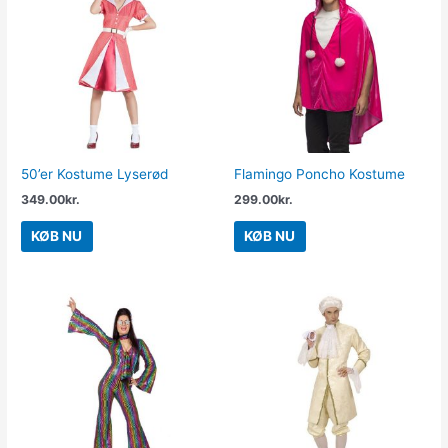
50’er Kostume Lyserød
Flamingo Poncho Kostume
349.00
kr.
299.00
kr.
KØB NU
KØB NU