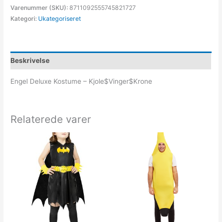
Varenummer (SKU):
8711092555745821727
Kategori:
Ukategoriseret
Beskrivelse
Engel Deluxe Kostume – Kjole$Vinger$Krone
Relaterede varer