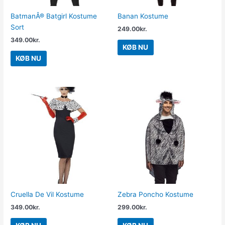
BatmanÂ® Batgirl Kostume
Banan Kostume
Sort
249.00
kr.
349.00
kr.
KØB NU
KØB NU
Cruella De Vil Kostume
Zebra Poncho Kostume
349.00
kr.
299.00
kr.