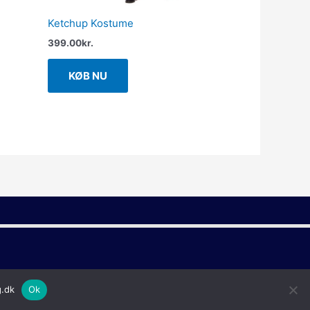
Ketchup Kostume
399.00
kr.
KØB NU
g.dk
Ok