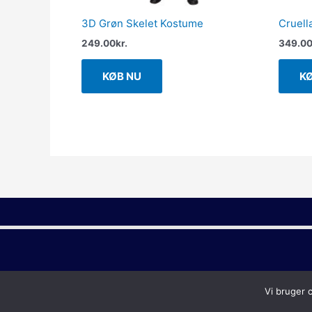
3D Grøn Skelet Kostume
Cruell
249.00
kr.
349.0
KØB NU
K
Vi bruger 