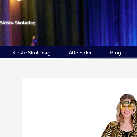
Gå
til
indholdet
Sidste Skoledag
Sidste Skoledag
Alle Sider
Blog