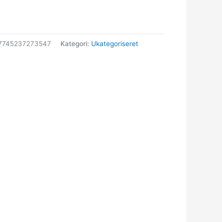
97745237273547
Kategori:
Ukategoriseret