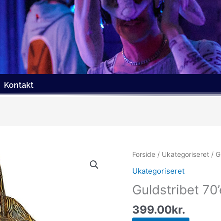
Kontakt
Forside
/
Ukategoriseret
/ G
Ukategoriseret
Guldstribet 70
399.00
kr.