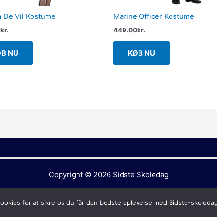
a De Vil Kostume
Marine Officer Kostume
0
kr.
449.00
kr.
ØB NU
KØB NU
Copyright © 2026
Sidste Skoledag
cookies for at sikre os du får den bedste oplevelse med Sidste-skoleda