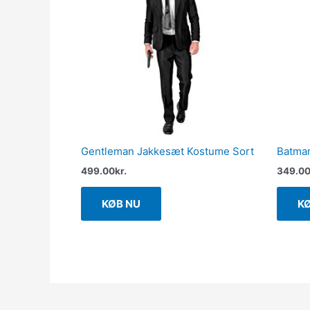
Gentleman Jakkesæt Kostume Sort
Batman
499.00
kr.
349.0
KØB NU
K