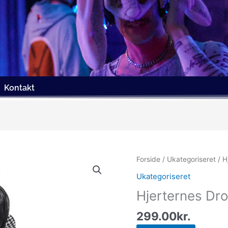
Kontakt
Forside
/
Ukategoriseret
/ H
Ukategoriseret
Hjerternes Dr
299.00
kr.