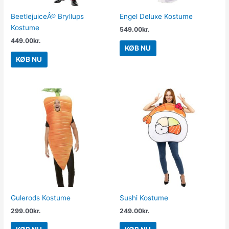
BeetlejuiceÂ® Bryllups
Engel Deluxe Kostume
Kostume
549.00
kr.
449.00
kr.
KØB NU
KØB NU
Gulerods Kostume
Sushi Kostume
299.00
kr.
249.00
kr.