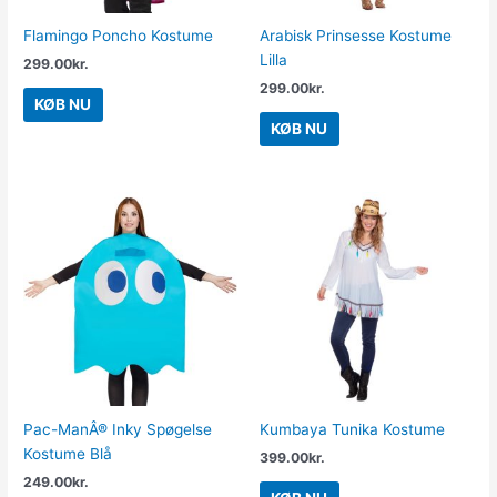
Flamingo Poncho Kostume
Arabisk Prinsesse Kostume
Lilla
299.00
kr.
299.00
kr.
KØB NU
KØB NU
Pac-ManÂ® Inky Spøgelse
Kumbaya Tunika Kostume
Kostume Blå
399.00
kr.
249.00
kr.