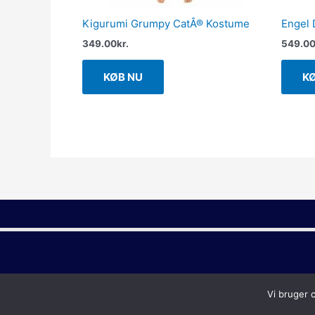
Kigurumi Grumpy CatÂ® Kostume
Engel 
349.00
kr.
549.0
KØB NU
K
Vi bruger 