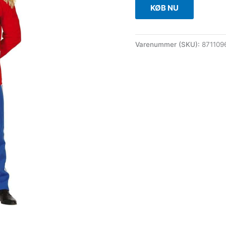
KØB NU
Varenummer (SKU):
871109