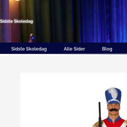
Gå
til
indholdet
Sidste Skoledag
Sidste Skoledag
Alle Sider
Blog