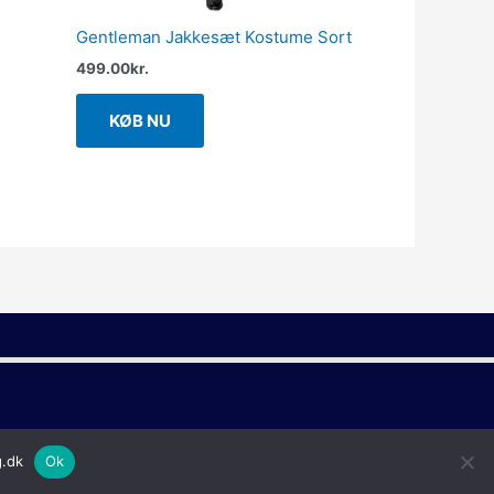
Gentleman Jakkesæt Kostume Sort
499.00
kr.
KØB NU
g.dk
Ok