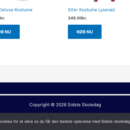
Deluxe Kostume
50’er Kostume Lyserød
0
kr.
349.00
kr.
ØB NU
KØB NU
Copyright © 2026
Sidste Skoledag
cookies for at sikre os du får den bedste oplevelse med Sidste-skoleda