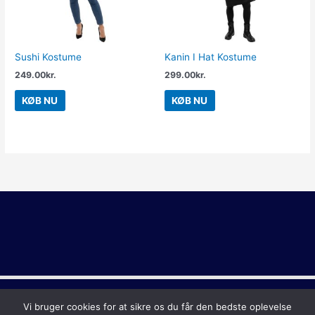
Sushi Kostume
Kanin I Hat Kostume
249.00
kr.
299.00
kr.
KØB NU
KØB NU
Copyright © 2026
Sidste Skoledag
Vi bruger cookies for at sikre os du får den bedste oplevelse