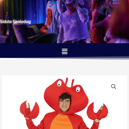
Gå
til
indholdet
Sidste Skoledag
Menu