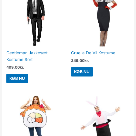
Gentleman Jakkesæt
Cruella De Vil Kostume
Kostume Sort
349.00
kr.
499.00
kr.
KØB NU
KØB NU