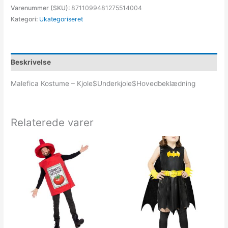
Varenummer (SKU):
8711099481275514004
Kategori:
Ukategoriseret
Beskrivelse
Malefica Kostume – Kjole$Underkjole$Hovedbeklædning
Relaterede varer