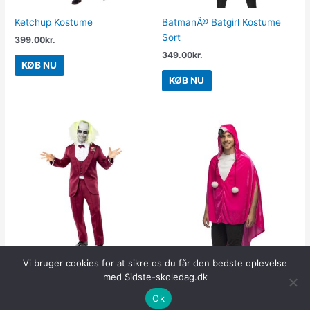
Ketchup Kostume
BatmanÂ® Batgirl Kostume
Sort
399.00
kr.
349.00
kr.
KØB NU
KØB NU
Vi bruger cookies for at sikre os du får den bedste oplevelse
BeetlejuiceÂ® Bryllups
Flamingo Poncho Kostume
med Sidste-skoledag.dk
Kostume
299.00
kr.
Ok
449.00
kr.