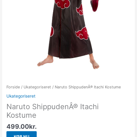
Forside
/
Ukategoriseret
/ Naruto ShippudenÂ® Itachi Kostume
Ukategoriseret
Naruto ShippudenÂ® Itachi
Kostume
499.00
kr.
KØB NU