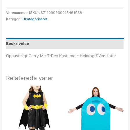
Varenummer (SKU):
8711090930018461988
Kategori:
Ukategoriseret
Beskrivelse
Oppusteligt Carry Me T-Rex Kostume – Heldragt$Ventilator
Relaterede varer