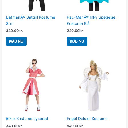
BatmanÂ® Batgirl Kostume
Pac-ManÂ® Inky Spøgelse
Sort
Kostume Blå
349.00
kr.
249.00
kr.
KØB NU
KØB NU
50’er Kostume Lyserød
Engel Deluxe Kostume
349.00
kr.
549.00
kr.