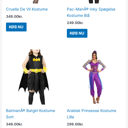
Cruella De Vil Kostume
Pac-ManÂ® Inky Spøgelse
Kostume Blå
349.00
kr.
249.00
kr.
KØB NU
KØB NU
BatmanÂ® Batgirl Kostume
Arabisk Prinsesse Kostume
Sort
Lilla
349.00
kr.
299.00
kr.