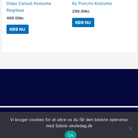
Disko Catsuit Kostume
Ko Poncho Kostume
Regnbue
299.00
kr.
499.00
kr.
KØB NU
KØB NU
Copyright © 2026
Sidste Skoledag
Vi bruger cookies for at sikre os du får den bedste oplevelse
med Sidste-skoledag.dk
Ok