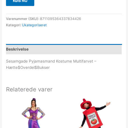
KØB NU
Varenummer (SKU):
8711095364337834426
Kategori:
Ukategoriseret
Beskrivelse
Sesamgade Pyjamasmand Kostume Multifarvet –
Hætte$Overdel$Bukser
Relaterede varer