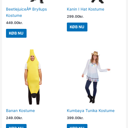
BeetlejuiceÂ® Bryllups
Kanin I Hat Kostume
Kostume
299.00
kr.
449.00
kr.
KØB NU
KØB NU
Banan Kostume
Kumbaya Tunika Kostume
249.00
kr.
399.00
kr.