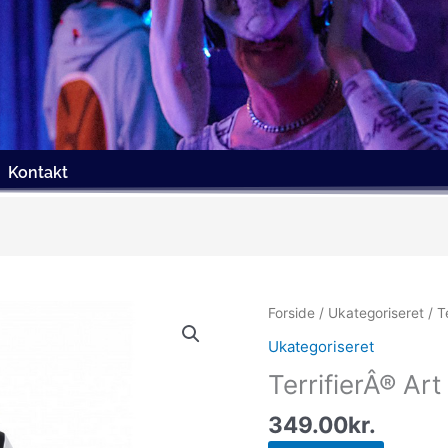
Kontakt
Forside
/
Ukategoriseret
/ T
Ukategoriseret
TerrifierÂ® A
349.00
kr.