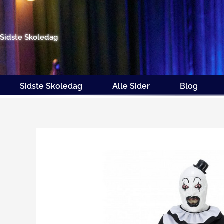
Gå
til
indholdet
Sidste Skoledag
Sidste Skoledag
Alle Sider
Blog