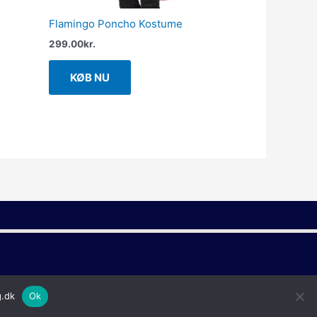
Flamingo Poncho Kostume
299.00
kr.
KØB NU
g.dk
Ok