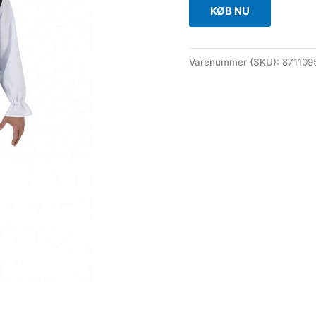
KØB NU
Varenummer (SKU):
871109