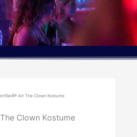
errifierÂ® Art The Clown Kostume
rt The Clown Kostume