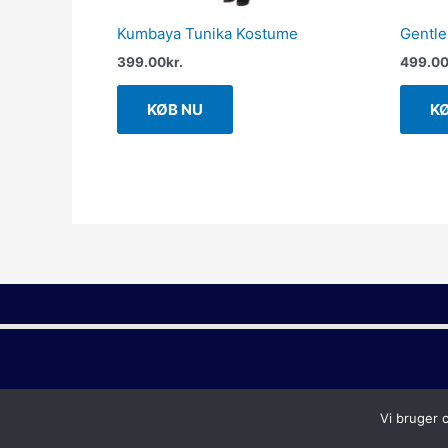
Kumbaya Tunika Kostume
Gentle
399.00
kr.
499.0
KØB NU
K
Vi bruger 