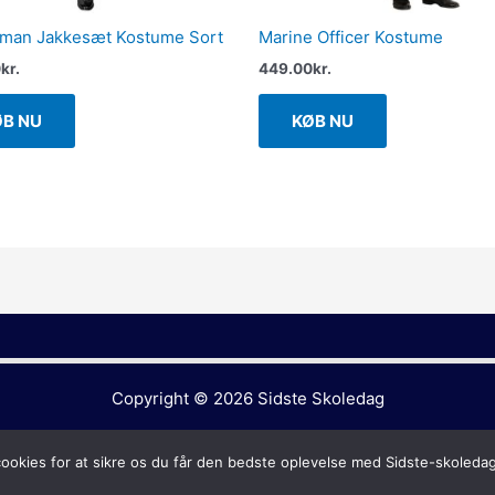
man Jakkesæt Kostume Sort
Marine Officer Kostume
0
kr.
449.00
kr.
ØB NU
KØB NU
Copyright © 2026
Sidste Skoledag
cookies for at sikre os du får den bedste oplevelse med Sidste-skoleda