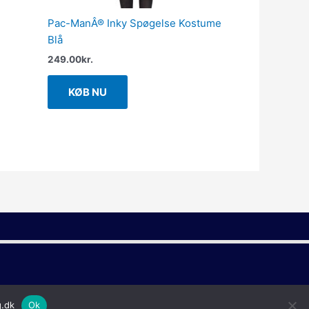
Pac-ManÂ® Inky Spøgelse Kostume
Blå
249.00
kr.
KØB NU
g.dk
Ok