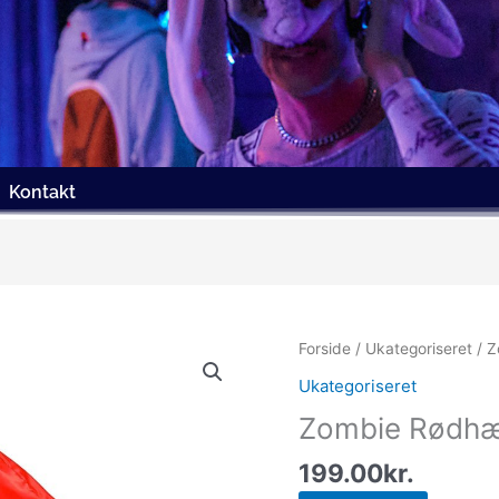
Kontakt
Forside
/
Ukategoriseret
/ Z
Ukategoriseret
Zombie Rødhæ
199.00
kr.