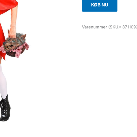
KØB NU
Varenummer (SKU):
871109