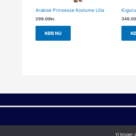
Arabisk Prinsesse Kostume Lilla
Kigur
299.00
kr.
349.0
KØB NU
K
Vi bruger 