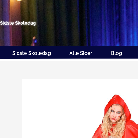
Gå
til
indholdet
Sidste Skoledag
Sidste Skoledag
Alle Sider
Blog