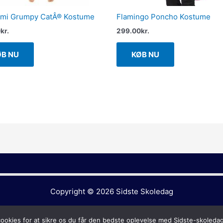
umi Grumpy CatÂ® Kostume
Flamingo Poncho Kostume
0
kr.
299.00
kr.
ØB NU
KØB NU
Copyright © 2026
Sidste Skoledag
cookies for at sikre os du får den bedste oplevelse med Sidste-skoleda