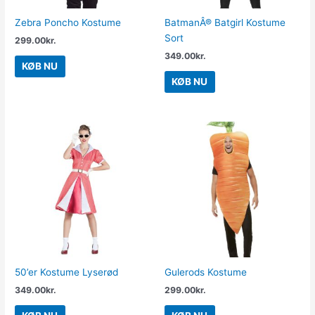
Zebra Poncho Kostume
BatmanÂ® Batgirl Kostume
Sort
299.00
kr.
349.00
kr.
KØB NU
KØB NU
50’er Kostume Lyserød
Gulerods Kostume
349.00
kr.
299.00
kr.