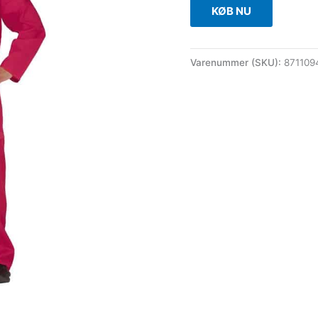
KØB NU
Varenummer (SKU):
87110