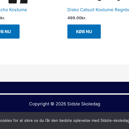
ncho Kostume
Disko Catsuit Kostume Regnb
0
kr.
499.00
kr.
ØB NU
KØB NU
Copyright © 2026
Sidste Skoledag
cookies for at sikre os du får den bedste oplevelse med Sidste-skoleda