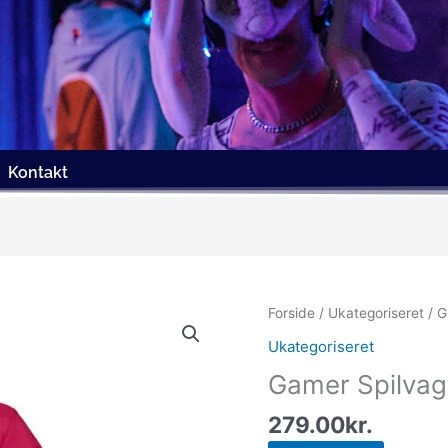
Kontakt
Forside
/
Ukategoriseret
/ G
Ukategoriseret
Gamer Spilvag
279.00
kr.