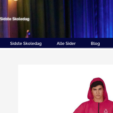
Gå
til
indholdet
Sidste Skoledag
Sidste Skoledag
Alle Sider
Blog