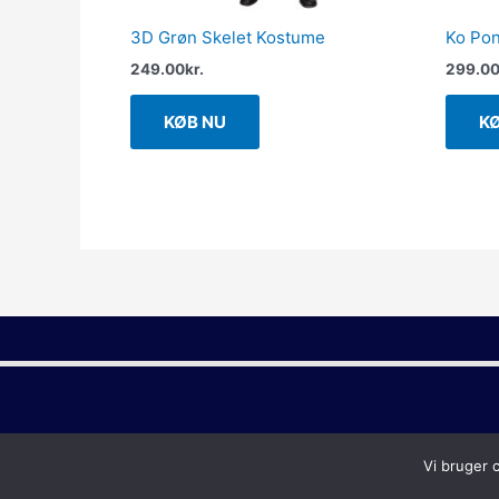
3D Grøn Skelet Kostume
Ko Po
249.00
kr.
299.0
KØB NU
K
Vi bruger 