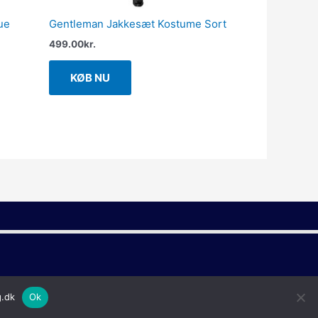
ue
Gentleman Jakkesæt Kostume Sort
499.00
kr.
KØB NU
g.dk
Ok